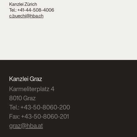
Kanzlei Zürich
Tel.:
+41-44-508-4006
c.buechi@hba.ch
Kanzlei Graz
Karmeliterplatz 4
8010 Graz
Tel.: +43-50-8060-200
Fax: +43-50-8060-201
graz@hba.at