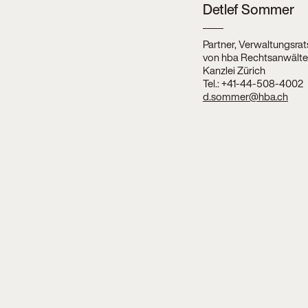
Detlef Sommer
Partner, Verwaltungsrat
von hba Rechtsanwält
Kanzlei Zürich
Tel.:
+41-44-508-4002
d.sommer@hba.ch