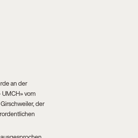
rde an der
z – UMCH» vom
Girschweiler, der
rordentlichen
n ausgesprochen.