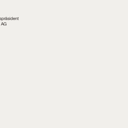
spräsident
e AG