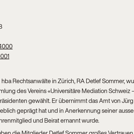
8
4000
001
 hba Rechtsanwälte in Zürich, RA Detlef Sommer, wu
mlung des Vereins «Universitäre Mediation Schwei
äsidenten gewählt. Er übernimmt das Amt von Jürg 
eblich geprägt hat und in Anerkennung seiner ausse
renmitglied und Beirat ernannt wurde.
haben die Mitglieder Detlef Sommer großes Vertraue