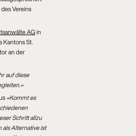
 des Vereins
tsanwälte AG
in
es Kantons St.
tor an der
hr auf diese
gleiten.»
aus
«Kommt es
rschiedenen
er Schritt allzu
ls Alternative ist