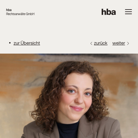
hba
Rechtsanwälte GmbH
zur Übersicht
zurück
weiter