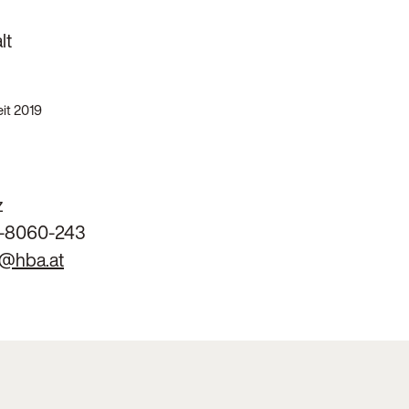
lt
it 2019
z
-8060-243
s@hba.at