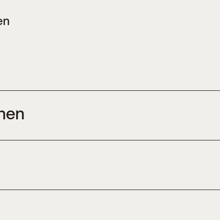
en
onen
durch Klimaklagen?
2023