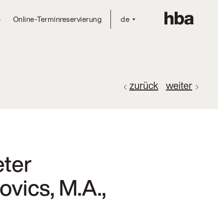
e
Online-Terminreservierung
de
zurück
weiter
eter
ovics, M.A.,