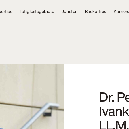
ertise
Tätigkeitsgebiete
Juristen
Backoffice
Karrier
Dr. P
Ivank
LL.M.